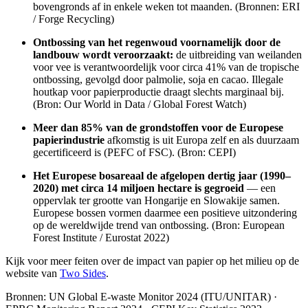
bovengronds af in enkele weken tot maanden. (Bronnen: ERI
/ Forge Recycling)
Ontbossing van het regenwoud voornamelijk door de
landbouw wordt veroorzaakt:
de uitbreiding van weilanden
voor vee is verantwoordelijk voor circa 41% van de tropische
ontbossing, gevolgd door palmolie, soja en cacao. Illegale
houtkap voor papierproductie draagt slechts marginaal bij.
(Bron: Our World in Data / Global Forest Watch)
Meer dan 85% van de grondstoffen voor de Europese
papierindustrie
afkomstig is uit Europa zelf en als duurzaam
gecertificeerd is (PEFC of FSC). (Bron: CEPI)
Het Europese bosareaal de afgelopen dertig jaar (1990–
2020) met circa 14 miljoen hectare is gegroeid
— een
oppervlak ter grootte van Hongarije en Slowakije samen.
Europese bossen vormen daarmee een positieve uitzondering
op de wereldwijde trend van ontbossing. (Bron: European
Forest Institute / Eurostat 2022)
Kijk voor meer feiten over de impact van papier op het milieu op de
website van
Two Sides
.
Bronnen: UN Global E-waste Monitor 2024 (ITU/UNITAR) ·