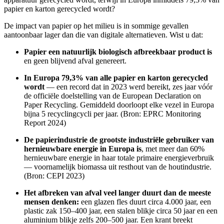
papier en karton gerecycled wordt?
De impact van papier op het milieu is in sommige gevallen
aantoonbaar lager dan die van digitale alternatieven. Wist u dat:
Papier een natuurlijk biologisch afbreekbaar product is
en geen blijvend afval genereert.
In Europa 79,3% van alle papier en karton gerecycled
wordt
— een record dat in 2023 werd bereikt, zes jaar vóór
de officiële doelstelling van de European Declaration on
Paper Recycling. Gemiddeld doorloopt elke vezel in Europa
bijna 5 recyclingcycli per jaar. (Bron: EPRC Monitoring
Report 2024)
De papierindustrie de grootste industriële gebruiker van
hernieuwbare energie in Europa is
, met meer dan 60%
hernieuwbare energie in haar totale primaire energieverbruik
— voornamelijk biomassa uit resthout van de houtindustrie.
(Bron: CEPI 2023)
Het afbreken van afval veel langer duurt dan de meeste
mensen denken:
een glazen fles duurt circa 4.000 jaar, een
plastic zak 150–400 jaar, een stalen blikje circa 50 jaar en een
aluminium blikje zelfs 200–500 jaar. Een krant breekt