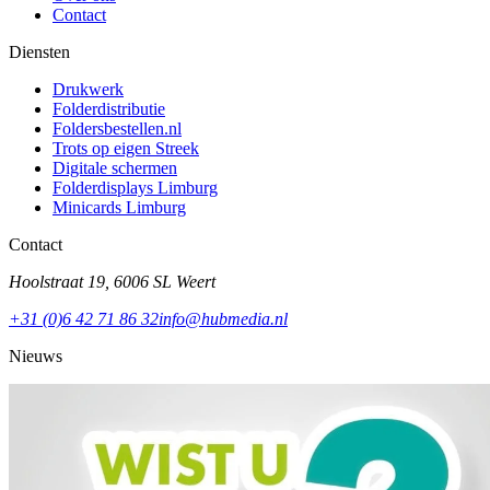
Contact
Diensten
Drukwerk
Folderdistributie
Foldersbestellen.nl
Trots op eigen Streek
Digitale schermen
Folderdisplays Limburg
Minicards Limburg
Contact
Hoolstraat 19
,
6006 SL
Weert
+31 (0)6 42 71 86 32
info@hubmedia.nl
Nieuws