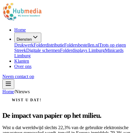
Home
Diensten
Drukwerk
Folderdistributie
Foldersbestellen.nl
Trots op eigen
Streek
Digitale schermen
Folderdisplays Limburg
Minicards
Limburg
Klanten
Over ons
Neem contact op
Home
/
Nieuws
WIST U DAT!
De
impact
van
papier
op
het
milieu.
Wist u dat wereldwijd slechts 22,3% van de gebruikte elektronische
apparatuur gerecycled wordt, terwijl in Europa inmiddels 79,3% van